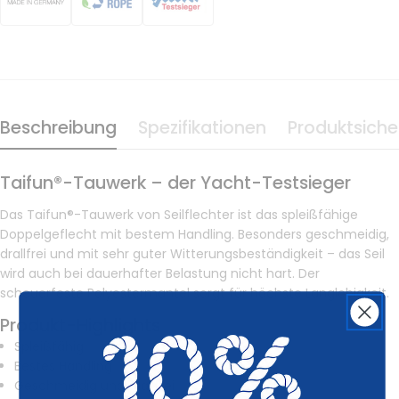
Beschreibung
Spezifikationen
Produktsiche
Taifun®-Tauwerk – der Yacht-Testsieger
Das Taifun®-Tauwerk von Seilflechter ist das spleißfähige
Doppelgeflecht mit bestem Handling. Besonders geschmeidig,
drallfrei und mit sehr guter Witterungsbeständigkeit – das Seil
wird auch bei dauerhafter Belastung nicht hart. Der
scheuerfeste Polyestermantel sorgt für höchste Langlebigkeit.
Produkt-Highlights
Spleißfähig
Bestes Handling
Geschmeidig und drallfrei