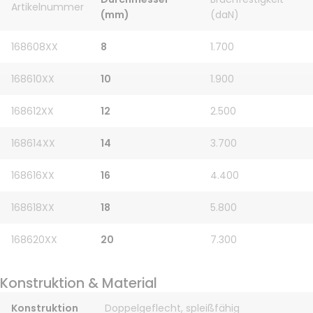
Artikelnummer
(mm)
(daN)
168608XX
8
1.700
168610XX
10
1.900
168612XX
12
2.500
168614XX
14
3.700
168616XX
16
4.400
168618XX
18
5.800
168620XX
20
7.300
Konstruktion & Material
Konstruktion
Doppelgeflecht, spleißfähig