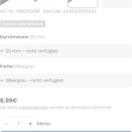
Art.-Nr.:
168620UG$1
Barcode:
4045143063440
Derzeit nicht lieferbar
Durchmesser:
20 mm
Farbe:
Silbergrau
Regulärer
6,99€
Preis
Inkl. MwSt.
Versandkosten
werden an der Kasse berechnet.
Menge
Meter
Menge verringern
Menge erhöhen