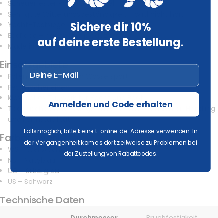
Scheuerfester Polyestermantel
Sehr gute Witterungsbeständigkeit – wird nicht hart
Sichere dir 10%
Yacht-Testsieger
EcoRope – nachhaltig produziert
auf deine erste Bestellung.
Made in Germany
Einsatzgebiete
Deine Email
Fallen und Schoten im Wassersport
Festmacherleinen
Klassisches Tauwerk für Yacht und Boot
Anmelden und Code erhalten
Technische Anwendungen mit hohem Anspruch an Handling
und Formstabilität
Falls möglich, bitte keine
t-online.de
-Adresse verwenden. In
Farbauswahl
der Vergangenheit kam es dort zeitweise zu Problemen bei
WS – Weiß/Schwarz
der Zustellung von Rabattcodes.
NB – Navyblau
UG – Silbergrau
US – Schwarz
Technische Daten
Durchmesser
Bruchfestigkeit