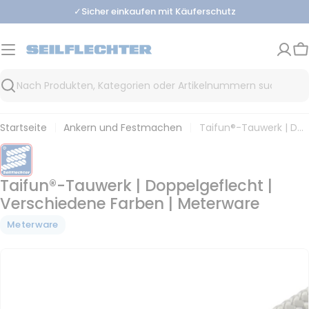
Zum
✓
Sicher einkaufen mit Käuferschutz
Inhalt
springen
W
Suchen
Startseite
Ankern und Festmachen
Taifun®-Tauwerk | Doppelgeflecht | Verschiedene Farben | Meterware
Taifun®-Tauwerk | Doppelgeflecht |
Verschiedene Farben | Meterware
Meterware
Zu
den
Produktinformationen
springen