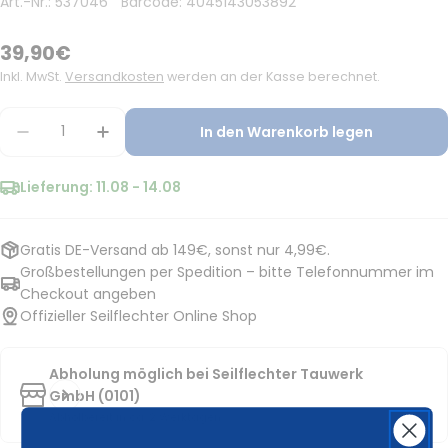
Art.-Nr.:
537046
Barcode:
4045143053892
Regulärer
39,90€
Preis
Inkl. MwSt.
Versandkosten
werden an der Kasse berechnet.
Menge
In den Warenkorb legen
Menge verringern
Menge erhöhen
Lieferung:
11.08 - 14.08
Gratis DE-Versand ab 149€, sonst nur 4,99€.
Großbestellungen per Spedition – bitte Telefonnummer im
Checkout angeben
Offizieller Seilflechter Online Shop
Abholung möglich bei
Seilflechter Tauwerk
GmbH (0101)
Abholbereit in ca. 2 Werktagen