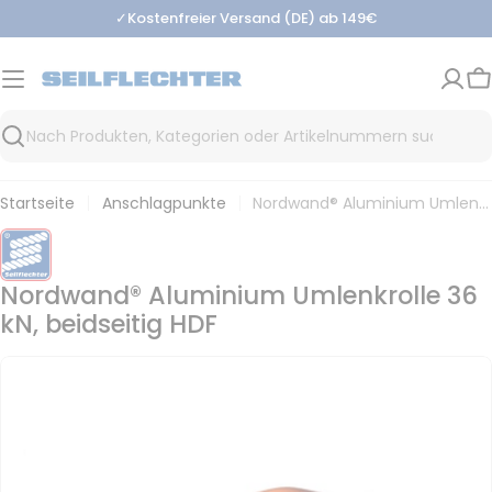
Zum
✓
Kostenfreier Versand (DE) ab 149€
Inhalt
springen
W
Suchen
Startseite
Anschlagpunkte
Nordwand® Aluminium Umlenkrolle 36 kN, beidseitig HDF
Nordwand® Aluminium Umlenkrolle 36
kN, beidseitig HDF
Zu
den
Produktinformationen
springen